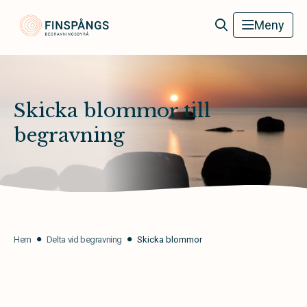
Finspångs Begravningsbyrå
Meny
Skicka blommor till
begravning
Hem
Delta vid begravning
Skicka blommor