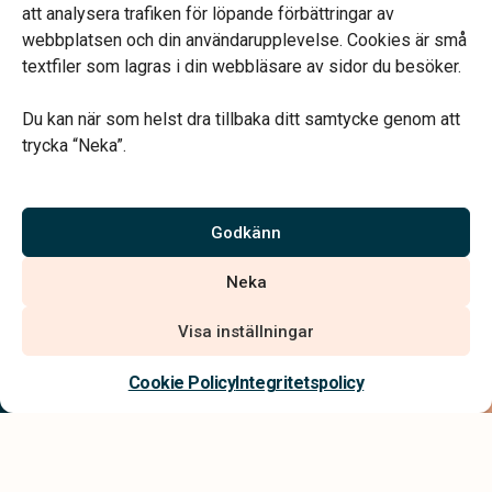
att analysera trafiken för löpande förbättringar av
webbplatsen och din användarupplevelse. Cookies är små
textfiler som lagras i din webbläsare av sidor du besöker.
Du kan när som helst dra tillbaka ditt samtycke genom att
Vårt systerbolag Verahill hjälper dig med familjejuridiken –
trycka “Neka”.
genom hela livet.
Varmt välkommen.
Godkänn
Vi är auktoriserade av Sveriges Begravningsbyråers Förbund och
Neka
har högt ställda krav på utbildning, kvalitet, miljö och arbetsmiljö.
Visa inställningar
Kontakta oss
Cookie Policy
Integritetspolicy
Integritetspolicy
Allmänna villkor
Tillgänglighetsredogörelse