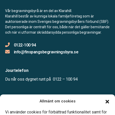
Vår begravningsbyrå är en del av Klarahill.
Klarahill består av kunniga lokala familjeföretag som är
auktoriserade inom Sveriges begravningsbyråers förbund (SBF).
Det personliga är centralt för oss, både när det gäller bemötande
och när vi utformar skräddarsydda personliga begravningar.
0122-100 94
info@finspangsbegravningsbyra.se
Jourtelefon
Du når oss dygnet runt på
0122 – 100 94
Öppettider:
Allmänt om cookies
Mån-fre kl. 10.00-16.00
Telefonjour dygnet runt.
Vi använder cookies för förbättrad funktionalitet samt för