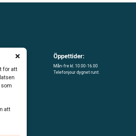
Öppettider:
m är
Mån-fre kl. 10.00-16.00
 för att
Telefonjour dygnet runt.
åde
platsen
r som
m att