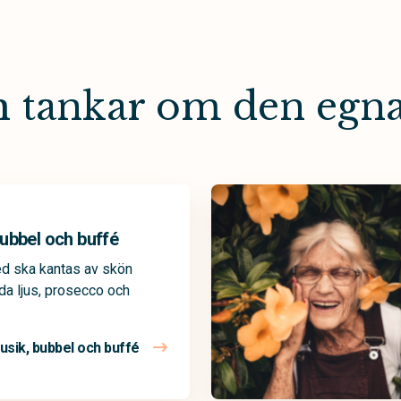
ch tankar om den egn
ubbel och buffé
ed ska kantas av skön
da ljus, prosecco och
usik, bubbel och buffé