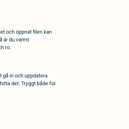
ivet och öppnat filen kan
så är du varmt
h ro.
lst gå in och uppdatera
hitta det. Tryggt både för