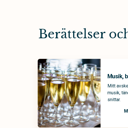
Berättelser o
Musik, b
Mitt avsk
musik, tän
snittar.
M