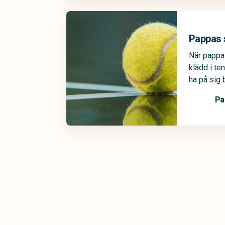
Pappas 
När pappa
klädd i te
ha på sig
Pa