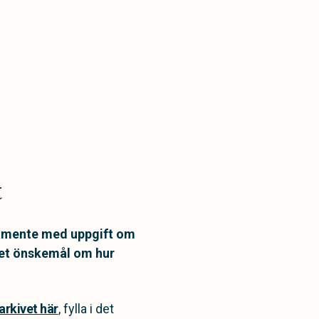
t
stamente med uppgift om
det önskemål om hur
arkivet här
, fylla i det