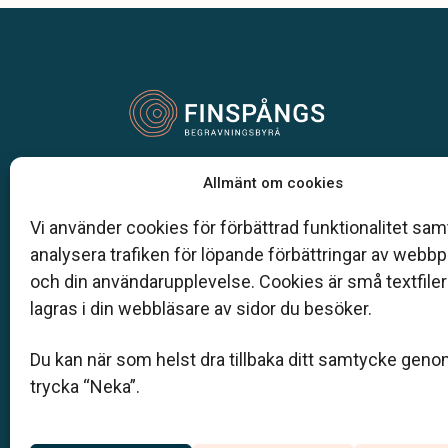
Vår begravningsbyrå är en del av Klarahill.
Allmänt om cookies
Klarahill består av kunniga lokala familjeföretag so
auktoriserade inom Sveriges begravningsbyråers
Vi använder cookies för förbättrad funktionalitet samt
förbund (SBF). Det personliga är centralt för oss, b
analysera trafiken för löpande förbättringar av webb
när det gäller bemötande och när vi utformar
och din användarupplevelse. Cookies är små textfile
skräddarsydda personliga begravningar.
lagras i din webbläsare av sidor du besöker.
0122-100 94
Du kan när som helst dra tillbaka ditt samtycke geno
info@finspangsbegravningsbyra.se
trycka “Neka”.