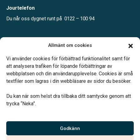
Jourtelefon
Du når oss dygnet runt på
0122 – 100 94
Öppettider:
Allmänt om cookies
Mån-fre kl. 10.00-16.00
Telefonjour dygnet runt.
Vi använder cookies för förbättrad funktionalitet samt för
att analysera trafiken för löpande förbättringar av
webbplatsen och din användarupplevelse. Cookies är små
textfiler som lagras i din webbläsare av sidor du besöker.
Du kan när som helst dra tillbaka ditt samtycke genom att
Vårt systerbolag Verahill hjälper dig med familjejuridiken –
trycka “Neka”.
genom hela livet.
Varmt välkommen.
Godkänn
Vi är auktoriserade av Sveriges Begravningsbyråers Förbund och