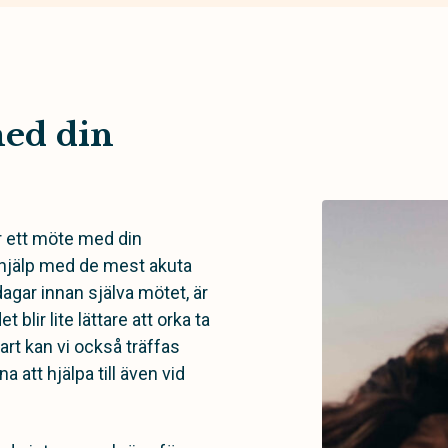
med din
ör ett möte med din
 hjälp med de mest akuta
dagar innan själva mötet, är
 blir lite lättare att orka ta
art kan vi också träffas
na att hjälpa till även vid