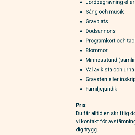
Jordbegravning elle
Sång och musik
Gravplats
Dödsannons
Programkort och tac
Blommor
Minnesstund (samlin
Val av kista och urna
Gravsten eller inskrip
Familjejuridik
Pris
Du får alltid en skriftli
vi kontakt för avstämnin
dig trygg.