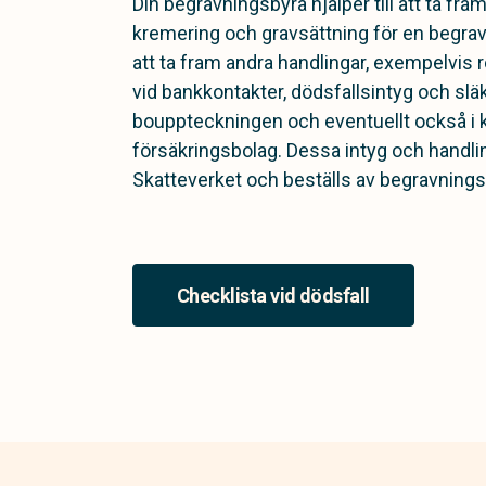
Din begravningsbyrå hjälper till att ta fr
kremering och gravsättning för en begrav
att ta fram andra handlingar, exempelvis
vid bankkontakter, dödsfallsintyg och slä
bouppteckningen och eventuellt också i
försäkringsbolag. Dessa intyg och handli
Skatteverket och beställs av begravnings
Checklista vid dödsfall