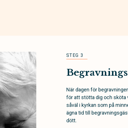
STEG 3
Begravning
När dagen för begravninge
för att stötta dig och sköta 
såväl i kyrkan som på minn
ägna tid till begravningsgä
dött.