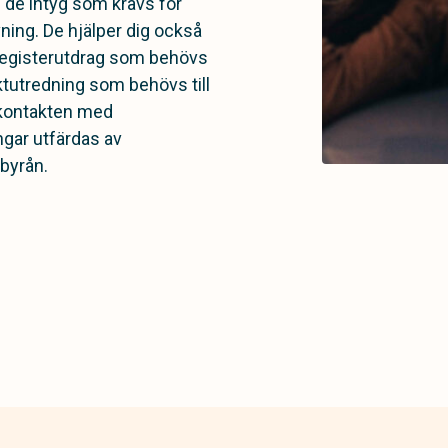
am de intyg som krävs för
ning. De hjälper dig också
 registerutdrag som behövs
ktutredning som behövs till
 kontakten med
ngar utfärdas av
byrån.