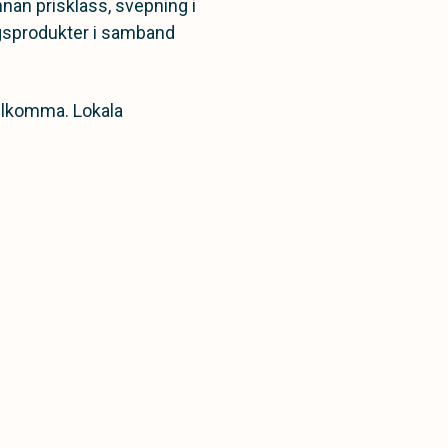
nnan prisklass, svepning i
äggsprodukter i samband
illkomma. Lokala