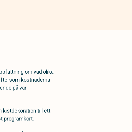
ppfattning om vad olika
. Eftersom kostnaderna
roende på var
kistdekoration till ett
st programkort.