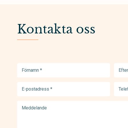
Kontakta oss
Förnamn
Efter
(Required)
(Requir
E-
Telef
postadress
(Requir
(Required)
Meddelande