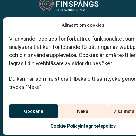
Vår begravningsbyrå är en del av Klarahill.
Allmänt om cookies
Klarahill består av kunniga lokala familjeföretag so
auktoriserade inom Sveriges begravningsbyråers
Vi använder cookies för förbättrad funktionalitet samt
förbund (SBF). Det personliga är centralt för oss, b
analysera trafiken för löpande förbättringar av webb
när det gäller bemötande och när vi utformar
och din användarupplevelse. Cookies är små textfile
skräddarsydda personliga begravningar.
lagras i din webbläsare av sidor du besöker.
0122-100 94
Du kan när som helst dra tillbaka ditt samtycke geno
info@finspangsbegravningsbyra.se
trycka “Neka”.
Jourtelefon
Godkänn
Neka
Visa instä
Du når oss dygnet runt på
0122 – 100 94
Cookie Policy
Integritetspolicy