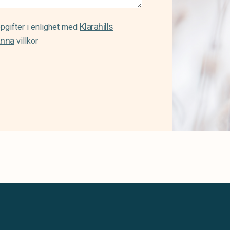
Klarahills
pgifter i enlighet med
änna
villkor