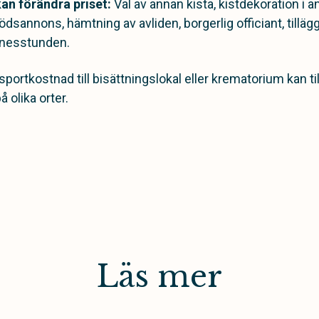
kan förändra priset:
Val av annan kista, kistdekoration i a
ödsannons, hämtning av avliden, borgerlig officiant, till
nesstunden.
portkostnad till bisättningslokal eller krematorium kan t
 olika orter.
Läs mer