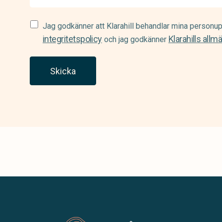
Samtycke
Jag godkänner att Klarahill behandlar mina personup
(Required)
integritetspolicy
Klarahills allm
och jag godkänner
Skicka