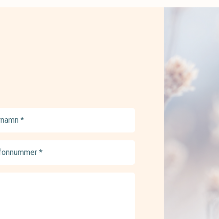
namn
ed)
onnummer
ed)