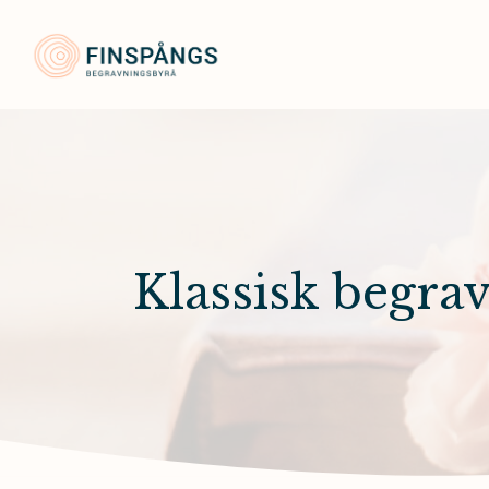
Finspångs Begravningsbyrå
Klassisk begra