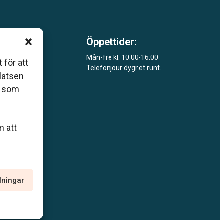
Öppettider:
m är
Mån-fre kl. 10.00-16.00
 för att
Telefonjour dygnet runt.
åde
platsen
r som
m att
llningar