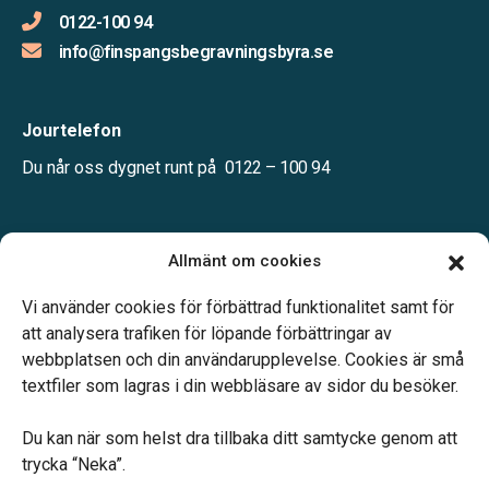
0122-100 94
info@finspangsbegravningsbyra.se
Jourtelefon
Du når oss dygnet runt på
0122 – 100 94
Öppettider:
Allmänt om cookies
Mån-fre kl. 10.00-16.00
Telefonjour dygnet runt.
Vi använder cookies för förbättrad funktionalitet samt för
att analysera trafiken för löpande förbättringar av
webbplatsen och din användarupplevelse. Cookies är små
textfiler som lagras i din webbläsare av sidor du besöker.
Du kan när som helst dra tillbaka ditt samtycke genom att
Vårt systerbolag Verahill hjälper dig med familjejuridiken –
trycka “Neka”.
genom hela livet.