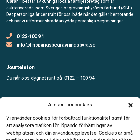
Klarahill består av kunniga lokala familjeföretag som är
auktoriserade inom Sveriges begravningsbyråers förbund (SBF).
Det personliga är centralt för oss, både när det gäller bemötande
och när vi utformar skräddarsydda personliga begravningar.
0122-100 94
info@finspangsbegravningsbyra.se
Jourtelefon
Du når oss dygnet runt på
0122 – 100 94
Öppettider:
Allmänt om cookies
Mån-fre kl. 10.00-16.00
Telefonjour dygnet runt.
Vi använder cookies för förbättrad funktionalitet samt för
att analysera trafiken för löpande förbättringar av
webbplatsen och din användarupplevelse. Cookies är små